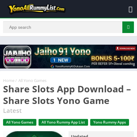
Home
/
All Yono Games
Share Slots App Download –
Share Slots Yono Game
Latest
All Yono Games
All Yono Rummy App List
Yono Rummy Apps
Updated