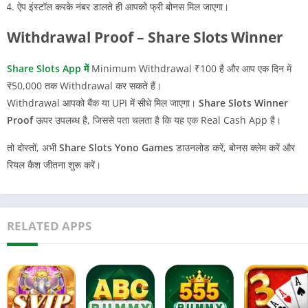
ऐप इंस्टॉल करके नंबर डालते ही आपको फ्री बोनस मिल जाएगा।
Withdrawal Proof – Share Slots Winner
Share Slots App में
Minimum Withdrawal ₹100 है और आप एक दिन में
₹50,000 तक Withdrawal कर सकते हैं।
Withdrawal आपको बैंक या UPI में सीधे मिल जाएगा।
Share Slots Winner
Proof
ऊपर उपलब्ध है, जिससे पता चलता है कि यह एक Real Cash App है।
तो दोस्तों, अभी
Share Slots Yono Games
डाउनलोड करें, बोनस क्लेम करें और
रियल कैश जीतना शुरू करें।
RELATED APPS