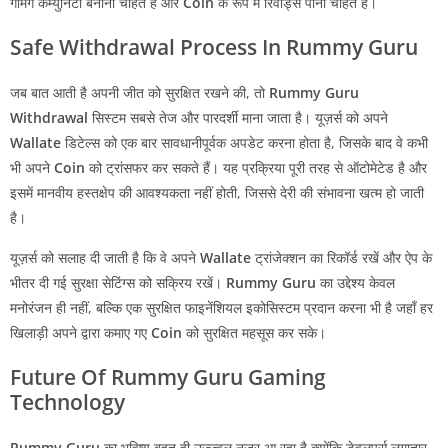
गेमिंग कम्युनिटी बनाना चाहते हैं और
Coin
के रूप में रिवॉर्ड्स पाना चाहते हैं।
Safe Withdrawal Process In Rummy Guru
जब बात आती है अपनी जीत को सुरक्षित रखने की, तो
Rummy Guru
Withdrawal
सिस्टम सबसे तेज और पारदर्शी माना जाता है। यूज़र्स को अपने
Wallate
डिटेल्स को एक बार सावधानीपूर्वक अपडेट करना होता है, जिसके बाद वे कभी
भी अपने
Coin
को ट्रांसफर कर सकते हैं। यह प्रक्रिया पूरी तरह से ऑटोमेटेड है और
इसमें मानवीय हस्तक्षेप की आवश्यकता नहीं होती, जिससे देरी की संभावना खत्म हो जाती
है।
यूज़र्स को सलाह दी जाती है कि वे अपने
Wallate
ट्रांजेक्शन का रिकॉर्ड रखें और ऐप के
भीतर दी गई सुरक्षा सेटिंग्स को सक्रिय रखें।
Rummy Guru
का उद्देश्य केवल
मनोरंजन ही नहीं, बल्कि एक सुरक्षित फाइनेंशियल इकोसिस्टम प्रदान करना भी है जहाँ हर
खिलाड़ी अपने द्वारा कमाए गए
Coin
को सुरक्षित महसूस कर सके।
Future Of Rummy Guru Gaming
Technology
Rummy Guru
का भविष्य बहुत ही उज्ज्वल नजर आ रहा है क्योंकि डेवलपर्स लगातार