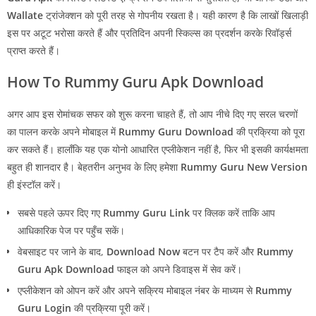
Wallate
ट्रांजेक्शन को पूरी तरह से गोपनीय रखता है। यही कारण है कि लाखों खिलाड़ी
इस पर अटूट भरोसा करते हैं और प्रतिदिन अपनी स्किल्स का प्रदर्शन करके रिवॉर्ड्स
प्राप्त करते हैं।
How To Rummy Guru Apk Download
अगर आप इस रोमांचक सफर को शुरू करना चाहते हैं, तो आप नीचे दिए गए सरल चरणों
का पालन करके अपने मोबाइल में
Rummy Guru Download
की प्रक्रिया को पूरा
कर सकते हैं। हालाँकि यह एक योनो आधारित एप्लीकेशन नहीं है, फिर भी इसकी कार्यक्षमता
बहुत ही शानदार है। बेहतरीन अनुभव के लिए हमेशा
Rummy Guru New Version
ही इंस्टॉल करें।
सबसे पहले ऊपर दिए गए
Rummy Guru Link
पर क्लिक करें ताकि आप
आधिकारिक पेज पर पहुँच सकें।
वेबसाइट पर जाने के बाद,
Download Now
बटन पर टैप करें और
Rummy
Guru Apk Download
फाइल को अपने डिवाइस में सेव करें।
एप्लीकेशन को ओपन करें और अपने सक्रिय मोबाइल नंबर के माध्यम से
Rummy
Guru Login
की प्रक्रिया पूरी करें।