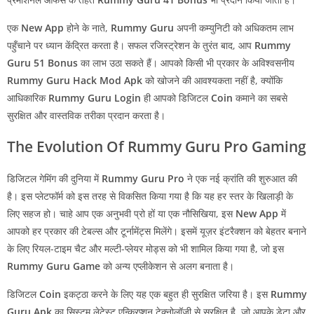
एक
New App
होने के नाते,
Rummy Guru
अपनी कम्युनिटी को अधिकतम लाभ
पहुँचाने पर ध्यान केंद्रित करता है। सफल रजिस्ट्रेशन के तुरंत बाद, आप
Rummy
Guru 51 Bonus
का लाभ उठा सकते हैं। आपको किसी भी प्रकार के अविश्वसनीय
Rummy Guru Hack Mod Apk
को खोजने की आवश्यकता नहीं है, क्योंकि
आधिकारिक
Rummy Guru Login
ही आपको डिजिटल
Coin
कमाने का सबसे
सुरक्षित और वास्तविक तरीका प्रदान करता है।
The Evolution Of Rummy Guru Pro Gaming
डिजिटल गेमिंग की दुनिया में
Rummy Guru Pro
ने एक नई क्रांति की शुरुआत की
है। इस प्लेटफॉर्म को इस तरह से विकसित किया गया है कि यह हर स्तर के खिलाड़ी के
लिए सहज हो। चाहे आप एक अनुभवी प्रो हों या एक नौसिखिया, इस
New App
में
आपको हर प्रकार की टेबल्स और टूर्नामेंट्स मिलेंगे। इसमें यूज़र इंटरैक्शन को बेहतर बनाने
के लिए रियल-टाइम चैट और मल्टी-प्लेयर मोड्स को भी शामिल किया गया है, जो इस
Rummy Guru Game
को अन्य एप्लीकेशन से अलग बनाता है।
डिजिटल
Coin
इकट्ठा करने के लिए यह एक बहुत ही सुरक्षित जरिया है। इस
Rummy
Guru Apk
का सिस्टम लेटेस्ट एन्क्रिप्शन टेक्नोलॉजी से सुरक्षित है, जो आपके डेटा और