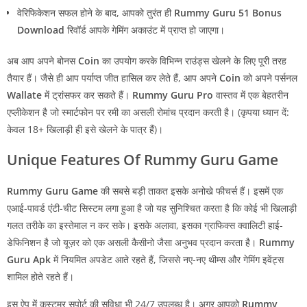
वेरिफिकेशन सफल होने के बाद, आपको तुरंत ही
Rummy Guru 51 Bonus
Download
रिवॉर्ड आपके गेमिंग अकाउंट में प्राप्त हो जाएगा।
अब आप अपने बोनस
Coin
का उपयोग करके विभिन्न राउंड्स खेलने के लिए पूरी तरह
तैयार हैं। जैसे ही आप पर्याप्त जीत हासिल कर लेते हैं, आप अपने
Coin
को अपने पर्सनल
Wallate
में ट्रांसफर कर सकते हैं।
Rummy Guru Pro
वास्तव में एक बेहतरीन
एप्लीकेशन है जो स्मार्टफोन पर रमी का असली रोमांच प्रदान करती है। (कृपया ध्यान दें:
केवल 18+ खिलाड़ी ही इसे खेलने के पात्र हैं)।
Unique Features Of Rummy Guru Game
Rummy Guru Game
की सबसे बड़ी ताकत इसके अनोखे फीचर्स हैं। इसमें एक
एआई-पावर्ड एंटी-चीट सिस्टम लगा हुआ है जो यह सुनिश्चित करता है कि कोई भी खिलाड़ी
गलत तरीके का इस्तेमाल न कर सके। इसके अलावा, इसका ग्राफिक्स क्वालिटी हाई-
डेफिनिशन है जो यूज़र को एक असली कैसीनो जैसा अनुभव प्रदान करता है।
Rummy
Guru Apk
में नियमित अपडेट आते रहते हैं, जिससे नए-नए थीम्स और गेमिंग इवेंट्स
शामिल होते रहते हैं।
इस ऐप में कस्टमर सपोर्ट की सुविधा भी 24/7 उपलब्ध है। अगर आपको
Rummy