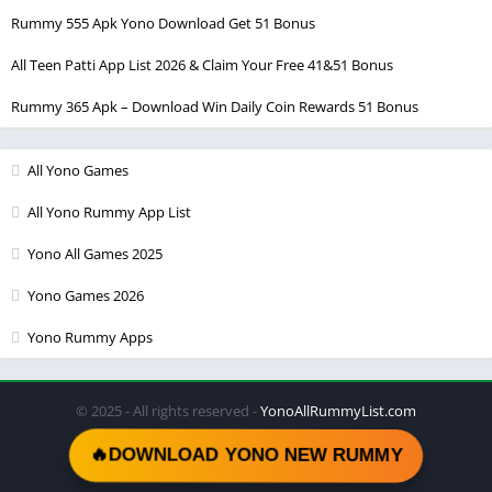
Rummy 555 Apk Yono Download Get 51 Bonus
All Teen Patti App List 2026 & Claim Your Free 41&51 Bonus
Rummy 365 Apk – Download Win Daily Coin Rewards 51 Bonus
All Yono Games
All Yono Rummy App List
Yono All Games 2025
Yono Games 2026
Yono Rummy Apps
© 2025 - All rights reserved -
YonoAllRummyList.com
🔥
DOWNLOAD YONO NEW RUMMY