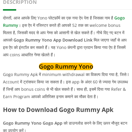
DESCRIPTION
दोस्तों, आज आपके लिए Yono प्लेटफ़ॉर्म का एक नया ऐप पेश है जिसका नाम है
Gogo
Rummy
। इस ऐप में रजिस्टर करते ही आपको 52 तक का welcome bonus
मिलता है, जिसकी मदद से आप गेम्स को आसानी से खेल सकते हैं। नीचे दिए गए बटन में
आपको
Gogo Rummy Yono App Download Link
मिल जाएगा जहाँ से आप
इस ऐप को इंस्टॉल कर सकते हैं। यह Yono कंपनी द्वारा प्रदान किया गया ऐप है जिसमें
आप coins आधारित गेम्स खेलते हैं।
Gogo Rummy Yono
Gogo Rummy Apk में minimum withdrawal का विकल्प दिया गया है, जिसे I
Account में ट्रांसफर किया जा सकता है। इस app के अंदर 60 से ज्यादा गेम उपलब्ध
हैं जिन्हें आप bonus coins से भी खेल सकते हैं। साथ ही, इसमें दिया गया Refer &
Earn Program आपको अतिरिक्त इनाम कमाने का मौका देता है।
How to Download Gogo Rummy Apk
Gogo Rummy Yono Gogo App
को डाउनलोड करने के लिए ऊपर मौजूद बटन
का उपयोग करें।