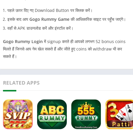
पहले ऊपर दिए गए Download Button पर क्लिक करें।
इसके बाद आप
Gogo Rummy Game
की आधिकारिक साइट पर पहुँच जाएंगे।
वहाँ से APK डाउनलोड करें और इंस्टॉल करें।
Gogo Rummy
Login
में signup करते ही आपको लगभग 52 bonus coins
मिलते हैं जिनसे आप गेम खेल सकते हैं और जीते हुए coins को withdraw भी कर
सकते हैं।
RELATED APPS